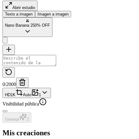
Abrir estudio
Texto a imagen
Imagen a imagen
🍌
Nano Banana 2
50% OFF
0
/2000
HD
1K
Auto
1
Visibilidad pública
Generar
2
Mis creaciones