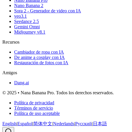
Nano Banana Pro
Nano Banana 2
Sora 2 - Generador de video con IA
veo3.1
Seedance 2.5
Gemini Omni
Midjourney v8.1
Recursos
Cambiador de ropa con IA
De anime a cosplay con IA
Restauración de fotos con IA
Amigos
Dang.ai
© 2025 • Nana Banana Pro. Todos los derechos reservados.
Política de privacidad
Términos de servicio
Política de uso aceptable
English
|
Español
|
简体中文
|
Nederlands
|
Русский
|
日本語