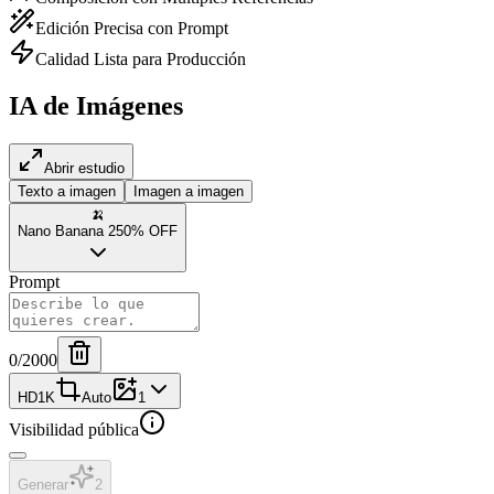
Edición Precisa con Prompt
Calidad Lista para Producción
IA de Imágenes
Abrir estudio
Texto a imagen
Imagen a imagen
🍌
Nano Banana 2
50% OFF
Prompt
0
/2000
HD
1K
Auto
1
Visibilidad pública
Generar
2