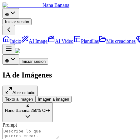
Nana Banana
Iniciar sesión
Inicio
AI Image
AI Video
Plantillas
Mis creaciones
Iniciar sesión
IA de Imágenes
Abrir estudio
Texto a imagen
Imagen a imagen
🍌
Nano Banana 2
50% OFF
Prompt