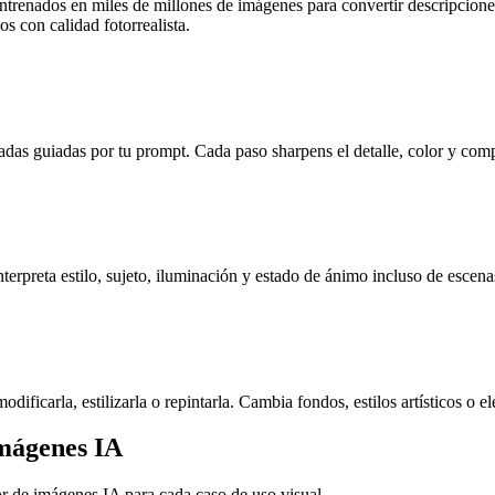
enados en miles de millones de imágenes para convertir descripciones d
s con calidad fotorrealista.
adas guiadas por tu prompt. Cada paso sharpens el detalle, color y comp
terpreta estilo, sujeto, iluminación y estado de ánimo incluso de escen
ificarla, estilizarla o repintarla. Cambia fondos, estilos artísticos o e
mágenes IA
dor de imágenes IA para cada caso de uso visual.