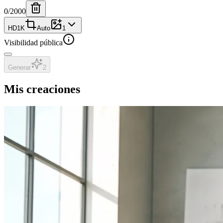
0
/2000
HD
1K
Auto
1
Visibilidad pública
Generar
2
Mis creaciones